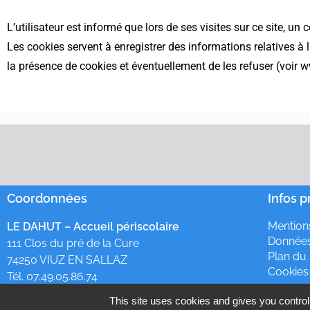
L’utilisateur est informé que lors de ses visites sur ce site, un
Les cookies servent à enregistrer des informations relatives à l
la présence de cookies et éventuellement de les refuser (voir ww
Coordonnées
Infos p
Mention
LE DAHUT – Accueil périscolaire
Données
111 Clos du pré de la Cure
Plan du 
74250 VIUZ EN SALLAZ
Cookies
Tél. 07.49.05.86.74
This site uses cookies and gives you control